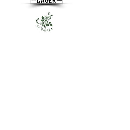
Besuchen Sie uns
Basislager gemeinnützige GmbH
Dachsenberg 5a
41844 Wegberg
info@basislager-wegberg.de
Tel.:
+49 2436 8499012
Mobil:
+49 173 8772967
Wir freuen uns über Ihre Nachricht.
Basislager Wegberg