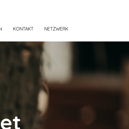
N
KONTAKT
NETZWERK
det