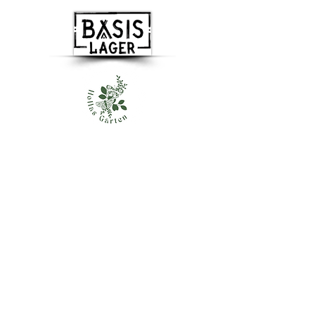
Besuchen Sie uns
Basislager gemeinnützige GmbH
Dachsenberg 5a
41844 Wegberg
info@basislager-wegberg.de
Tel.:
+49 2436 8499012
Mobil:
+49 173 8772967