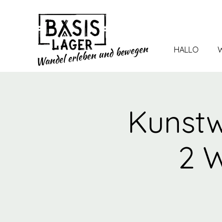
und bewegen
HALLO
W
Wandel erleben
Kunstwe
2 