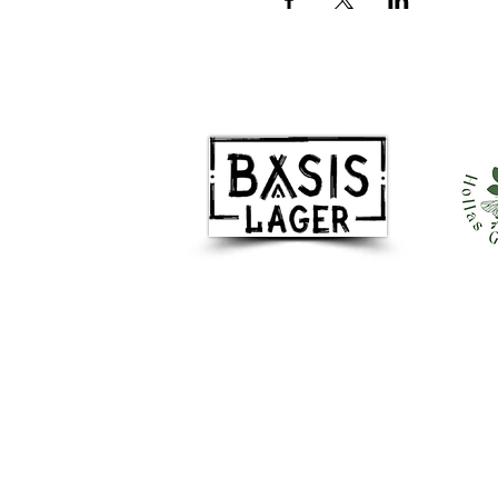
Besuchen Sie uns
Basislager gemeinnützige GmbH
Dachsenberg 5a
41844 Wegberg
info@basislager-wegberg.de
Tel.: +49 2436 8499012