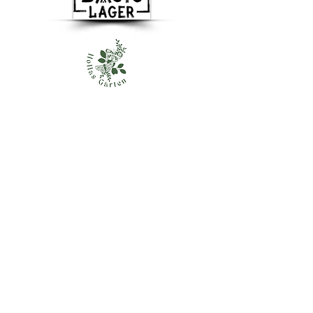
Besuchen Sie uns
Basislager gemeinnützige GmbH
Dachsenberg 5a
41844 Wegberg
info@basislager-wegberg.de
Tel.:
+49 2436 8499012
Mobil:
+49 173 8772967
Wir freuen uns über Ihre Nachricht.
Basislager Wegberg