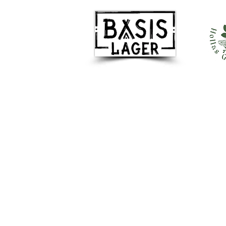
Besuchen Sie uns
Basislager gemeinnützige GmbH
Dachsenberg 5a
41844 Wegberg
info@basislager-wegberg.de
Tel.: +49 2436 8499012
Mobil: +49 173 8772967
Wir freuen uns über Ihre Nachricht.
Basislager Wegberg