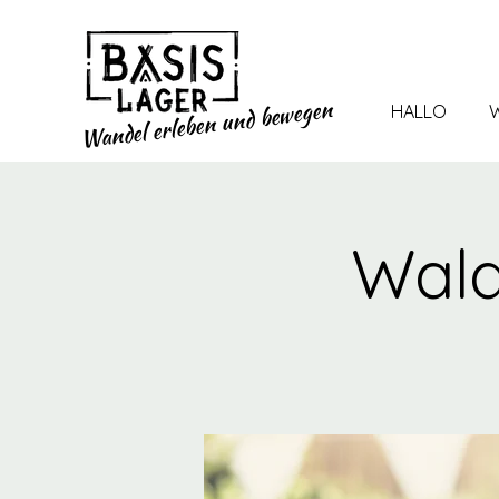
und bewegen
HALLO
W
Wandel erleben
Wald