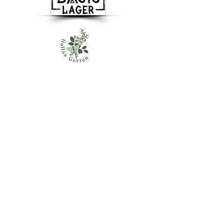
Besuchen Sie uns
Basislager gemeinnützige GmbH
Dachsenberg 5a
41844 Wegberg
info@basislager-wegberg.de
Tel.:
+49 2436 8499012
Mobil:
+49 173 8772967
Wir freuen uns über Ihre Nachricht.
Basislager Wegberg